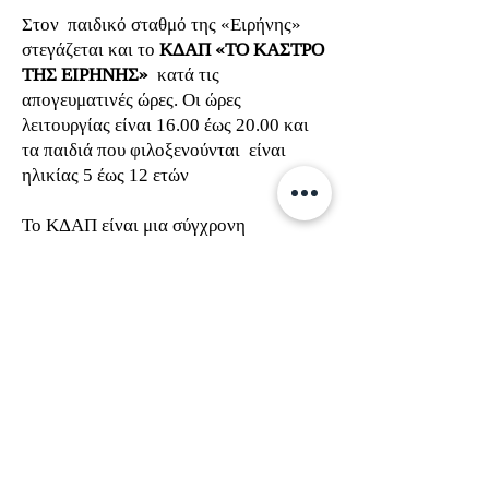
Στον παιδικό σταθμό της «Ειρήνης»
στεγάζεται και το
ΚΔΑΠ «ΤΟ ΚΑΣΤΡΟ
ΤΗΣ ΕΙΡΗΝΗΣ»
κατά τις
απογευματινές ώρες. Οι ώρες
λειτουργίας είναι 16.00 έως 20.00 και
τα παιδιά που φιλοξενούνται είναι
ηλικίας 5 έως 12 ετών
Το ΚΔΑΠ είναι μια σύγχρονη
εκπαιδευτική δομή. Στόχος μας είναι να
παρέχουμε στα παιδιά μας την
δυνατότητα να αξιοποιήσουν τον
ελεύθερο χρόνο τους, απασχολούμενα
δημιουργικά σε πληθώρα
δραστηριοτήτων με την επίβλεψη και
την καθοδήγηση εξειδικευμένου
προσωπικού σε ένα ειδικά
διαμορφωμένο περιβάλλον.